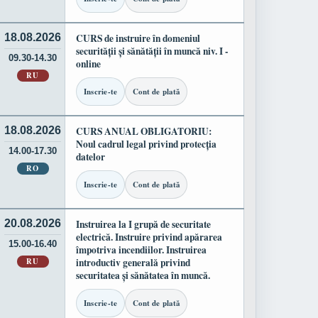
18.08.2026
CURS de instruire în domeniul
securității și sănătății în muncă niv. I -
09.30-14.30
online
RU
Inscrie-te
Cont de plată
18.08.2026
CURS ANUAL OBLIGATORIU:
Noul cadrul legal privind protecția
14.00-17.30
datelor
RO
Inscrie-te
Cont de plată
20.08.2026
Instruirea la I grupă de securitate
electrică. Instruire privind apărarea
15.00-16.40
împotriva incendiilor. Instruirea
RU
introductiv generală privind
securitatea și sănătatea în muncă.
Inscrie-te
Cont de plată