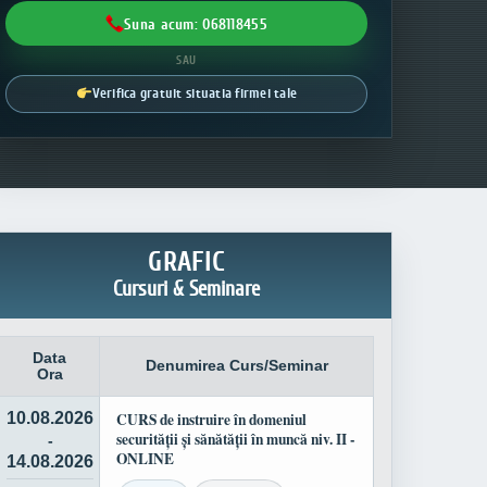
Suna acum: 068118455
SAU
Verifica gratuit situatia firmei tale
GRAFIC
Cursuri & Seminare
Data
Denumirea Curs/Seminar
Ora
10.08.2026
CURS de instruire în domeniul
securității și sănătății în muncă niv. II -
-
ONLINE
14.08.2026