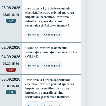
26.08.2026
Instruirea la I grupă de securitate
electrică. Instruire privind apărarea
15.00-16.40
împotriva incendiilor. Instruirea
RO
introductiv generală privind
securitatea și sănătatea în muncă.
Inscrie-te
Cont de plată
02.09.2026
CURS de instruire în domeniul
securității și sănătății în muncă niv. II -
-
ONLINE
04.09.2026
09.30-15.30
Inscrie-te
Cont de plată
RU
03.09.2026
Instruirea la I grupă de securitate
electrică. Instruire privind apărarea
15.00-16.40
împotriva incendiilor. Instruirea
RO
introductiv generală privind
securitatea și sănătatea în muncă.