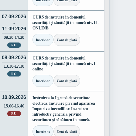
Inscrie-te
Cont de plată
07.09.2026
CURS de instruire în domeniul
securității și sănătății în muncă niv. II -
-
ONLINE
11.09.2026
09.30-14.30
Inscrie-te
Cont de plată
RO
08.09.2026
CURS de instruire în domeniul
securității și sănătății în muncă niv. I -
13.30-17.30
online
RO
Inscrie-te
Cont de plată
10.09.2026
Instruirea la I grupă de securitate
electrică. Instruire privind apărarea
15.00-16.40
împotriva incendiilor. Instruirea
RU
introductiv generală privind
securitatea și sănătatea în muncă.
Inscrie-te
Cont de plată