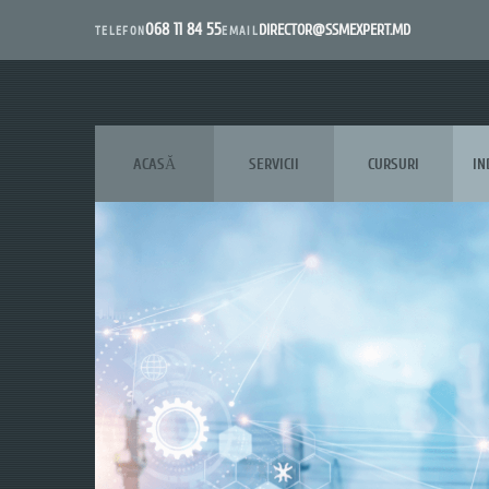
068 11 84 55
DIRECTOR@SSMEXPERT.MD
EMAIL
TELEFON
ACASĂ
SERVICII
CURSURI
IN