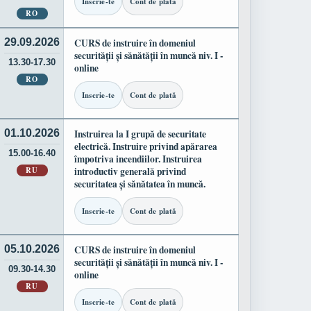
Inscrie-te
Cont de plată
RO
29.09.2026
CURS de instruire în domeniul
securității și sănătății în muncă niv. I -
13.30-17.30
online
RO
Inscrie-te
Cont de plată
01.10.2026
Instruirea la I grupă de securitate
electrică. Instruire privind apărarea
15.00-16.40
împotriva incendiilor. Instruirea
RU
introductiv generală privind
securitatea și sănătatea în muncă.
Inscrie-te
Cont de plată
05.10.2026
CURS de instruire în domeniul
securității și sănătății în muncă niv. I -
09.30-14.30
online
RU
Inscrie-te
Cont de plată