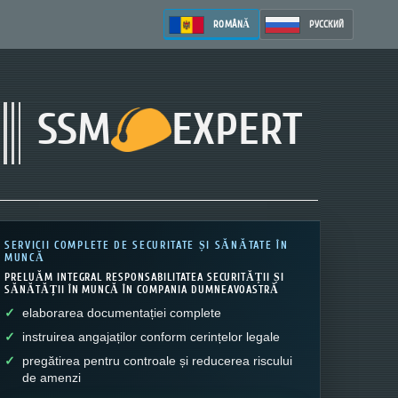
ROMÂNĂ
РУССКИЙ
SSM
EXPERT
SERVICII COMPLETE DE SECURITATE ȘI SĂNĂTATE ÎN
MUNCĂ
PRELUĂM INTEGRAL RESPONSABILITATEA SECURITĂȚII ȘI
SĂNĂTĂȚII ÎN MUNCĂ ÎN COMPANIA DUMNEAVOASTRĂ
elaborarea documentației complete
instruirea angajaților conform cerințelor legale
pregătirea pentru controale și reducerea riscului
de amenzi