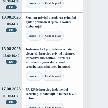
09.30-14.30
Inscrie-te
Cont de plată
RO
13.08.2026
Seminar privind acordarea primului
ajutor premedical (pînă la sosirea
10.00-14.30
ambulanței)
RO
Inscrie-te
Cont de plată
13.08.2026
Instruirea la I grupă de securitate
electrică. Instruire privind apărarea
15.00-16.40
împotriva incendiilor. Instruirea
RO
introductiv generală privind
securitatea și sănătatea în muncă.
Inscrie-te
Cont de plată
17.08.2026
CURS de instruire în domeniul
securității și sănătății în muncă niv. I -
09.30-14.30
online
RO
Inscrie-te
Cont de plată