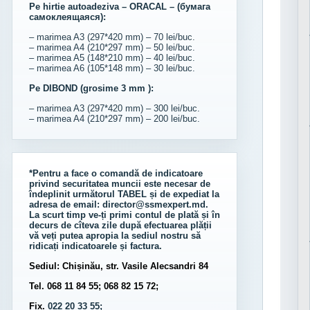
Pe hirtie autoadeziva – ORACAL – (бумага
самоклеящаяся):
– marimea A3 (297*420 mm) – 70 lei/buc.
– marimea A4 (210*297 mm) – 50 lei/buc.
– marimea A5 (148*210 mm) – 40 lei/buc.
– marimea A6 (105*148 mm) – 30 lei/buc.
Pe DIBOND (grosime 3 mm ):
– marimea A3 (297*420 mm) – 300 lei/buc.
– marimea A4 (210*297 mm) – 200 lei/buc.
*Pentru a face o comandă de indicatoare
privind securitatea muncii este necesar de
îndeplinit următorul
TABEL
și de expediat la
adresa de email:
director@ssmexpert.md
.
La scurt timp ve-ți primi contul de plată și în
decurs de cîteva zile după efectuarea plății
vă veți putea apropia la sediul nostru să
ridicați indicatoarele și factura.
Sediul: Chișinău, str. Vasile Alecsandri 84
Tel. 068 11 84 55; 068 82 15 72;
Fix.
022 20 33 55;