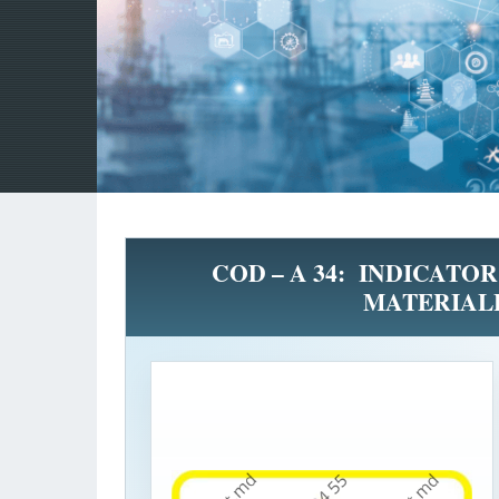
COD – A 34: INDICATOR
MATERIAL