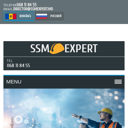
068 11 84 55
TELEFON
DIRECTOR@SSMEXPERT.MD
EMAIL
ROMÂNĂ
РУССКИЙ
SSM
EXPERT
TEL.
068 11 84 55
MENU