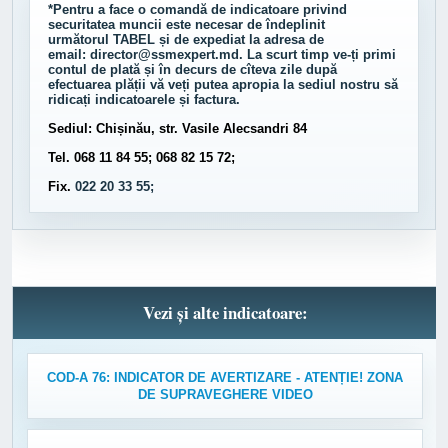
*Pentru a face o comandă de indicatoare privind
securitatea muncii este necesar de îndeplinit
următorul
TABEL
și de expediat la adresa de
email:
director@ssmexpert.md
. La scurt timp ve-ți primi
contul de plată și în decurs de cîteva zile după
efectuarea plății vă veți putea apropia la sediul nostru să
ridicați indicatoarele și factura.
Sediul: Chișinău, str. Vasile Alecsandri 84
Tel. 068 11 84 55; 068 82 15 72;
Fix.
022 20 33 55;
Vezi și alte indicatoare:
COD-A 76: INDICATOR DE AVERTIZARE - ATENȚIE! ZONA
DE SUPRAVEGHERE VIDEO