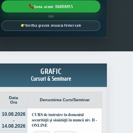
Suna acum: 068118455
SAU
Verifica gratuit situatia firmei tale
GRAFIC
Cursuri & Seminare
Data
Denumirea Curs/Seminar
Ora
10.08.2026
CURS de instruire în domeniul
securității și sănătății în muncă niv. II -
-
ONLINE
14.08.2026