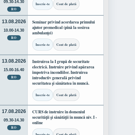
09.30-14.30
Inscrie-te
Cont de plată
RO
13.08.2026
Seminar privind acordarea primului
ajutor premedical (pînă la sosirea
10.00-14.30
ambulanței)
RO
Inscrie-te
Cont de plată
13.08.2026
Instruirea la I grupă de securitate
electrică. Instruire privind apărarea
15.00-16.40
împotriva incendiilor. Instruirea
RO
introductiv generală privind
securitatea și sănătatea în muncă.
Inscrie-te
Cont de plată
17.08.2026
CURS de instruire în domeniul
securității și sănătății în muncă niv. I -
09.30-14.30
online
RO
Inscrie-te
Cont de plată