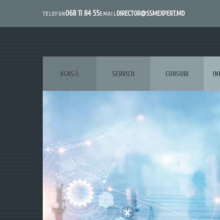
068 11 84 55
DIRECTOR@SSMEXPERT.MD
EMAIL
TELEFON
ACASĂ
SERVICII
CURSURI
IN