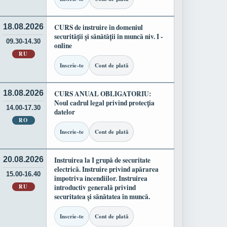
18.08.2026
CURS de instruire în domeniul
securității și sănătății în muncă niv. I -
09.30-14.30
online
RU
Inscrie-te
Cont de plată
18.08.2026
CURS ANUAL OBLIGATORIU:
Noul cadrul legal privind protecția
14.00-17.30
datelor
RO
Inscrie-te
Cont de plată
20.08.2026
Instruirea la I grupă de securitate
electrică. Instruire privind apărarea
15.00-16.40
împotriva incendiilor. Instruirea
RU
introductiv generală privind
securitatea și sănătatea în muncă.
Inscrie-te
Cont de plată