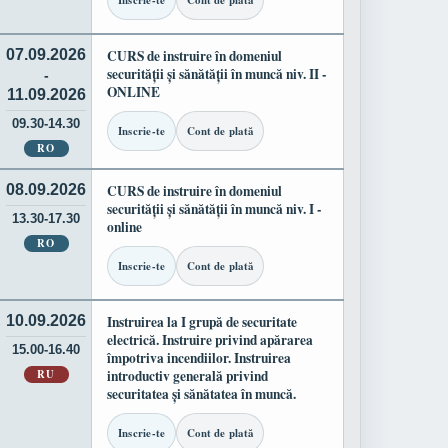
Inscrie-te
Cont de plată
07.09.2026
CURS de instruire în domeniul
securității și sănătății în muncă niv. II -
-
ONLINE
11.09.2026
09.30-14.30
Inscrie-te
Cont de plată
RO
08.09.2026
CURS de instruire în domeniul
securității și sănătății în muncă niv. I -
13.30-17.30
online
RO
Inscrie-te
Cont de plată
10.09.2026
Instruirea la I grupă de securitate
electrică. Instruire privind apărarea
15.00-16.40
împotriva incendiilor. Instruirea
RU
introductiv generală privind
securitatea și sănătatea în muncă.
Inscrie-te
Cont de plată