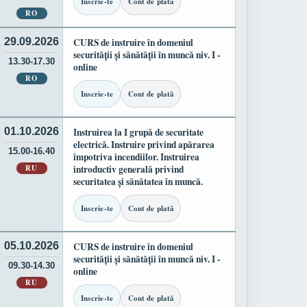
Inscrie-te
Cont de plată
RO
29.09.2026
CURS de instruire în domeniul
securității și sănătății în muncă niv. I -
13.30-17.30
online
RO
Inscrie-te
Cont de plată
01.10.2026
Instruirea la I grupă de securitate
electrică. Instruire privind apărarea
15.00-16.40
împotriva incendiilor. Instruirea
RU
introductiv generală privind
securitatea și sănătatea în muncă.
Inscrie-te
Cont de plată
05.10.2026
CURS de instruire în domeniul
securității și sănătății în muncă niv. I -
09.30-14.30
online
RU
Inscrie-te
Cont de plată