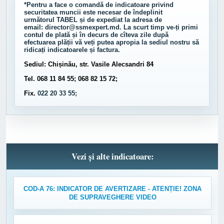
*Pentru a face o comandă de indicatoare privind
securitatea muncii este necesar de îndeplinit
următorul
TABEL
și de expediat la adresa de
email:
director@ssmexpert.md
. La scurt timp ve-ți primi
contul de plată și în decurs de cîteva zile după
efectuarea plății vă veți putea apropia la sediul nostru să
ridicați indicatoarele și factura.
Sediul: Chișinău, str. Vasile Alecsandri 84
Tel. 068 11 84 55; 068 82 15 72;
Fix.
022 20 33 55;
Vezi și alte indicatoare:
COD-A 76: INDICATOR DE AVERTIZARE - ATENȚIE! ZONA
DE SUPRAVEGHERE VIDEO