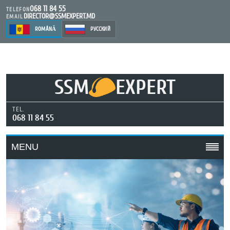
068 11 84 55
TELEFON
DIRECTOR@SSMEXPERT.MD
EMAIL
ROMÂNĂ
РУССКИЙ
SSM
EXPERT
TEL.
068 11 84 55
MENU