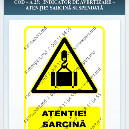
COD – A 25: INDICATOR DE AVERTIZARE –
ATENȚIE! SARCINĂ SUSPENDATĂ