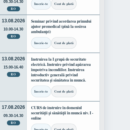
09.30-14.30
Inscrie-te
Cont de plată
RO
13.08.2026
Seminar privind acordarea primului
ajutor premedical (pînă la sosirea
10.00-14.30
ambulanței)
RO
Inscrie-te
Cont de plată
13.08.2026
Instruirea la I grupă de securitate
electrică. Instruire privind apărarea
15.00-16.40
împotriva incendiilor. Instruirea
RO
introductiv generală privind
securitatea și sănătatea în muncă.
Inscrie-te
Cont de plată
17.08.2026
CURS de instruire în domeniul
securității și sănătății în muncă niv. I -
09.30-14.30
online
RO
Inscrie-te
Cont de plată