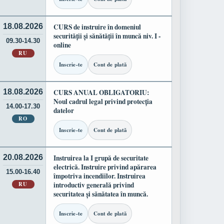
18.08.2026
CURS de instruire în domeniul
securității și sănătății în muncă niv. I -
09.30-14.30
online
RU
Inscrie-te
Cont de plată
18.08.2026
CURS ANUAL OBLIGATORIU:
Noul cadrul legal privind protecția
14.00-17.30
datelor
RO
Inscrie-te
Cont de plată
20.08.2026
Instruirea la I grupă de securitate
electrică. Instruire privind apărarea
15.00-16.40
împotriva incendiilor. Instruirea
RU
introductiv generală privind
securitatea și sănătatea în muncă.
Inscrie-te
Cont de plată