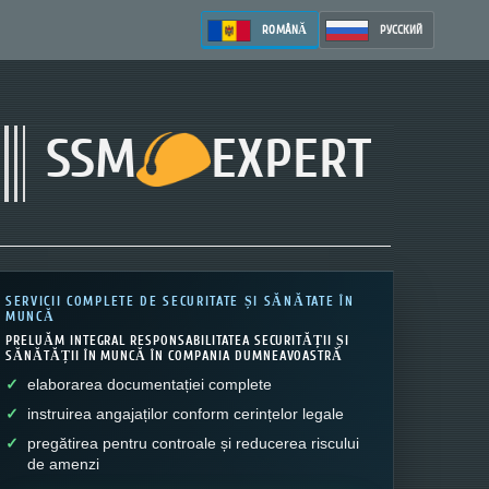
ROMÂNĂ
РУССКИЙ
SSM
EXPERT
SERVICII COMPLETE DE SECURITATE ȘI SĂNĂTATE ÎN
MUNCĂ
PRELUĂM INTEGRAL RESPONSABILITATEA SECURITĂȚII ȘI
SĂNĂTĂȚII ÎN MUNCĂ ÎN COMPANIA DUMNEAVOASTRĂ
elaborarea documentației complete
instruirea angajaților conform cerințelor legale
pregătirea pentru controale și reducerea riscului
de amenzi