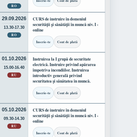
Inscrie-te
Cont de plată
RO
29.09.2026
CURS de instruire în domeniul
securității și sănătății în muncă niv. I -
13.30-17.30
online
RO
Inscrie-te
Cont de plată
01.10.2026
Instruirea la I grupă de securitate
electrică. Instruire privind apărarea
15.00-16.40
împotriva incendiilor. Instruirea
RU
introductiv generală privind
securitatea și sănătatea în muncă.
Inscrie-te
Cont de plată
05.10.2026
CURS de instruire în domeniul
securității și sănătății în muncă niv. I -
09.30-14.30
online
RU
Inscrie-te
Cont de plată