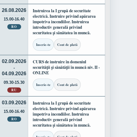
26.08.2026
Instruirea la I grupă de securitate
electrică. Instruire privind apărarea
15.00-16.40
împotriva incendiilor. Instruirea
RO
introductiv generală privind
securitatea și sănătatea în muncă.
Inscrie-te
Cont de plată
02.09.2026
CURS de instruire în domeniul
securității și sănătății în muncă niv. II -
-
ONLINE
04.09.2026
09.30-15.30
Inscrie-te
Cont de plată
RU
03.09.2026
Instruirea la I grupă de securitate
electrică. Instruire privind apărarea
15.00-16.40
împotriva incendiilor. Instruirea
RO
introductiv generală privind
securitatea și sănătatea în muncă.