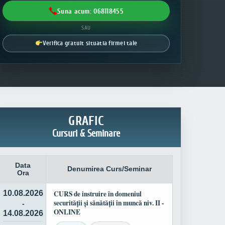
Suna acum: 068118455
SAU
Verifica gratuit situatia firmei tale
GRAFIC
Cursuri & Seminare
Data
Denumirea Curs/Seminar
Ora
10.08.2026
CURS de instruire în domeniul
securității și sănătății în muncă niv. II -
-
ONLINE
14.08.2026