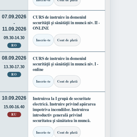
Inscrie-te
Cont de plată
07.09.2026
CURS de instruire în domeniul
securității și sănătății în muncă niv. II -
-
ONLINE
11.09.2026
09.30-14.30
Inscrie-te
Cont de plată
RO
08.09.2026
CURS de instruire în domeniul
securității și sănătății în muncă niv. I -
13.30-17.30
online
RO
Inscrie-te
Cont de plată
10.09.2026
Instruirea la I grupă de securitate
electrică. Instruire privind apărarea
15.00-16.40
împotriva incendiilor. Instruirea
RU
introductiv generală privind
securitatea și sănătatea în muncă.
Inscrie-te
Cont de plată