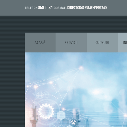
068 11 84 55
DIRECTOR@SSMEXPERT.MD
EMAIL
TELEFON
ACASĂ
SERVICII
CURSURI
IN