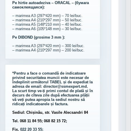
Pe hirtie autoadeziva – ORACAL – (бумага
самоклеящаяся):
– marimea A3 (297*420 mm) – 70 lei/buc.
– marimea A4 (210*297 mm) – 50 lei/buc.
– marimea A5 (148*210 mm) – 40 lei/buc.
– marimea A6 (105*148 mm) – 30 lei/buc.
Pe DIBOND (grosime 3 mm ):
– marimea A3 (297*420 mm) – 300 lei/buc.
– marimea A4 (210*297 mm) – 200 lei/buc.
*Pentru a face o comandă de indicatoare
privind securitatea muncii este necesar de
îndeplinit următorul
TABEL
și de expediat la
adresa de email:
director@ssmexpert.md
.
La scurt timp ve-ți primi contul de plată și în
decurs de cîteva zile după efectuarea plății
vă veți putea apropia la sediul nostru să
ridicați indicatoarele și factura.
Sediul: Chișinău, str. Vasile Alecsandri 84
Tel. 068 11 84 55; 068 82 15 72;
Fix.
022 20 33 55;