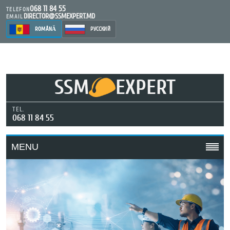
068 11 84 55
TELEFON
DIRECTOR@SSMEXPERT.MD
EMAIL
ROMÂNĂ
РУССКИЙ
SSM
EXPERT
TEL.
068 11 84 55
MENU