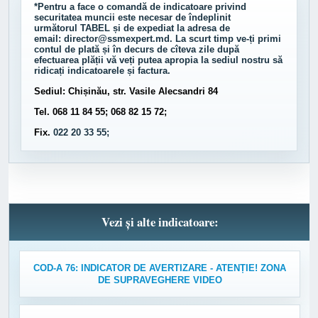
*Pentru a face o comandă de indicatoare privind
securitatea muncii este necesar de îndeplinit
următorul
TABEL
și de expediat la adresa de
email:
director@ssmexpert.md
. La scurt timp ve-ți primi
contul de plată și în decurs de cîteva zile după
efectuarea plății vă veți putea apropia la sediul nostru să
ridicați indicatoarele și factura.
Sediul: Chișinău, str. Vasile Alecsandri 84
Tel. 068 11 84 55; 068 82 15 72;
Fix.
022 20 33 55;
Vezi și alte indicatoare:
COD-A 76: INDICATOR DE AVERTIZARE - ATENȚIE! ZONA
DE SUPRAVEGHERE VIDEO