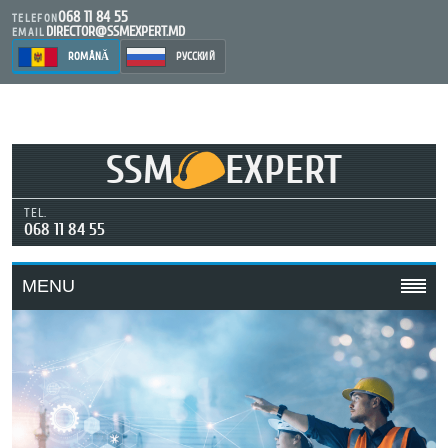
068 11 84 55
TELEFON
DIRECTOR@SSMEXPERT.MD
EMAIL
ROMÂNĂ
РУССКИЙ
SSM
EXPERT
TEL.
068 11 84 55
MENU