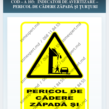
COD – A 103: INDICATOR DE AVERTIZARE –
PERICOL DE CĂDERE ZĂPADĂ ȘI ȚURȚURI