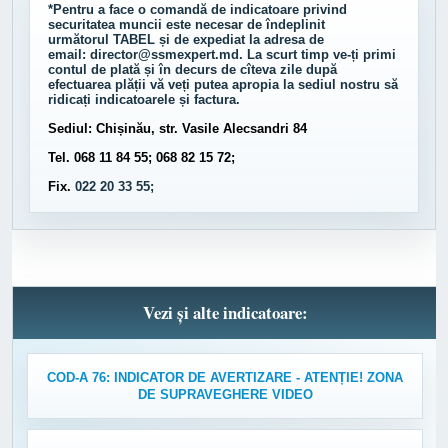
*Pentru a face o comandă de indicatoare privind
securitatea muncii este necesar de îndeplinit
următorul
TABEL
și de expediat la adresa de
email:
director@ssmexpert.md
. La scurt timp ve-ți primi
contul de plată și în decurs de cîteva zile după
efectuarea plății vă veți putea apropia la sediul nostru să
ridicați indicatoarele și factura.
Sediul: Chișinău, str. Vasile Alecsandri 84
Tel. 068 11 84 55; 068 82 15 72;
Fix.
022 20 33 55;
Vezi și alte indicatoare:
COD-A 76: INDICATOR DE AVERTIZARE - ATENȚIE! ZONA
DE SUPRAVEGHERE VIDEO