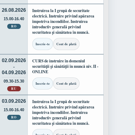
26.08.2026
Instruirea la I grupă de securitate
electrică. Instruire privind apărarea
15.00-16.40
împotriva incendiilor. Instruirea
RO
introductiv generală privind
securitatea și sănătatea în muncă.
Inscrie-te
Cont de plată
02.09.2026
CURS de instruire în domeniul
securității și sănătății în muncă niv. II -
-
ONLINE
04.09.2026
09.30-15.30
Inscrie-te
Cont de plată
RU
03.09.2026
Instruirea la I grupă de securitate
electrică. Instruire privind apărarea
15.00-16.40
împotriva incendiilor. Instruirea
RO
introductiv generală privind
securitatea și sănătatea în muncă.