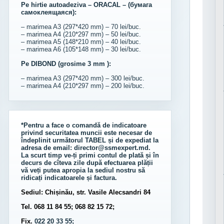
Pe hirtie autoadeziva – ORACAL – (бумага
самоклеящаяся):
– marimea A3 (297*420 mm) – 70 lei/buc.
– marimea A4 (210*297 mm) – 50 lei/buc.
– marimea A5 (148*210 mm) – 40 lei/buc.
– marimea A6 (105*148 mm) – 30 lei/buc.
Pe DIBOND (grosime 3 mm ):
– marimea A3 (297*420 mm) – 300 lei/buc.
– marimea A4 (210*297 mm) – 200 lei/buc.
*Pentru a face o comandă de indicatoare
privind securitatea muncii este necesar de
îndeplinit următorul
TABEL
și de expediat la
adresa de email:
director@ssmexpert.md
.
La scurt timp ve-ți primi contul de plată și în
decurs de cîteva zile după efectuarea plății
vă veți putea apropia la sediul nostru să
ridicați indicatoarele și factura.
Sediul: Chișinău, str. Vasile Alecsandri 84
Tel. 068 11 84 55; 068 82 15 72;
Fix.
022 20 33 55;