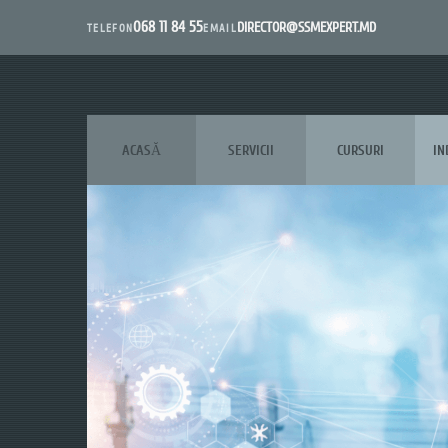
068 11 84 55
DIRECTOR@SSMEXPERT.MD
EMAIL
TELEFON
ACASĂ
SERVICII
CURSURI
IN