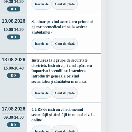
09.30-14.30
Inscrie-te
Cont de plată
RO
13.08.2026
Seminar privind acordarea primului
ajutor premedical (pînă la sosirea
10.00-14.30
ambulanței)
RO
Inscrie-te
Cont de plată
13.08.2026
Instruirea la I grupă de securitate
electrică. Instruire privind apărarea
15.00-16.40
împotriva incendiilor. Instruirea
RO
introductiv generală privind
securitatea și sănătatea în muncă.
Inscrie-te
Cont de plată
17.08.2026
CURS de instruire în domeniul
securității și sănătății în muncă niv. I -
09.30-14.30
online
RO
Inscrie-te
Cont de plată