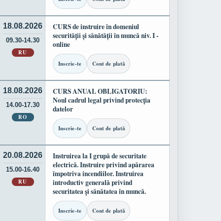
18.08.2026
CURS de instruire în domeniul
securității și sănătății în muncă niv. I -
09.30-14.30
online
RU
Inscrie-te
Cont de plată
18.08.2026
CURS ANUAL OBLIGATORIU:
Noul cadrul legal privind protecția
14.00-17.30
datelor
RO
Inscrie-te
Cont de plată
20.08.2026
Instruirea la I grupă de securitate
electrică. Instruire privind apărarea
15.00-16.40
împotriva incendiilor. Instruirea
RU
introductiv generală privind
securitatea și sănătatea în muncă.
Inscrie-te
Cont de plată