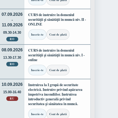
Inscrie-te
Cont de plată
07.09.2026
CURS de instruire în domeniul
securității și sănătății în muncă niv. II -
-
ONLINE
11.09.2026
09.30-14.30
Inscrie-te
Cont de plată
RO
08.09.2026
CURS de instruire în domeniul
securității și sănătății în muncă niv. I -
13.30-17.30
online
RO
Inscrie-te
Cont de plată
10.09.2026
Instruirea la I grupă de securitate
electrică. Instruire privind apărarea
15.00-16.40
împotriva incendiilor. Instruirea
RU
introductiv generală privind
securitatea și sănătatea în muncă.
Inscrie-te
Cont de plată