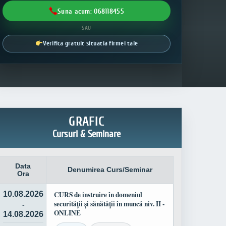
Suna acum: 068118455
SAU
Verifica gratuit situatia firmei tale
GRAFIC
Cursuri & Seminare
Data
Denumirea Curs/Seminar
Ora
10.08.2026
CURS de instruire în domeniul
securității și sănătății în muncă niv. II -
-
ONLINE
14.08.2026