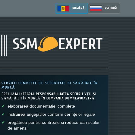
ROMÂNĂ
РУССКИЙ
SSM
EXPERT
SERVICII COMPLETE DE SECURITATE ȘI SĂNĂTATE ÎN
MUNCĂ
PRELUĂM INTEGRAL RESPONSABILITATEA SECURITĂȚII ȘI
SĂNĂTĂȚII ÎN MUNCĂ ÎN COMPANIA DUMNEAVOASTRĂ
elaborarea documentației complete
instruirea angajaților conform cerințelor legale
pregătirea pentru controale și reducerea riscului
de amenzi