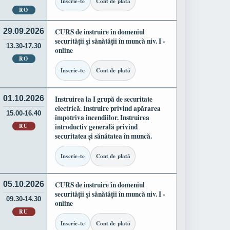
Inscrie-te
Cont de plată
RO
29.09.2026
CURS de instruire în domeniul
securității și sănătății în muncă niv. I -
13.30-17.30
online
RO
Inscrie-te
Cont de plată
01.10.2026
Instruirea la I grupă de securitate
electrică. Instruire privind apărarea
15.00-16.40
împotriva incendiilor. Instruirea
RU
introductiv generală privind
securitatea și sănătatea în muncă.
Inscrie-te
Cont de plată
05.10.2026
CURS de instruire în domeniul
securității și sănătății în muncă niv. I -
09.30-14.30
online
RU
Inscrie-te
Cont de plată